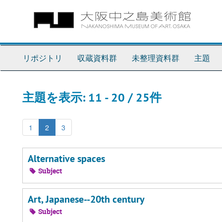
Skip
Skip
to
to
main
search
content
results
リポジトリ
収蔵資料群
未整理資料群
主題
主題を表示: 11 - 20 / 25件
1
2
3
Alternative spaces
Subject
Art, Japanese--20th century
Subject