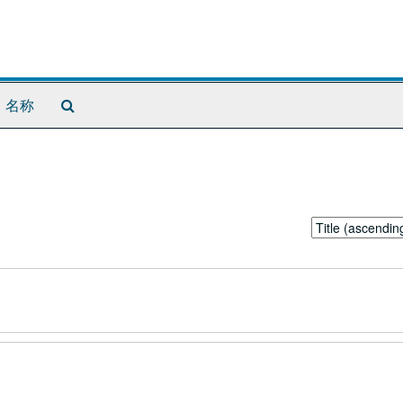
Search
名称
The
Archives
Sort
by: