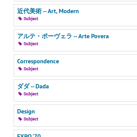
近代美術 -- Art, Modern
Subject
アルテ・ポーヴェラ -- Arte Povera
Subject
Correspondence
Subject
ダダ -- Dada
Subject
Design
Subject
EXPO '70