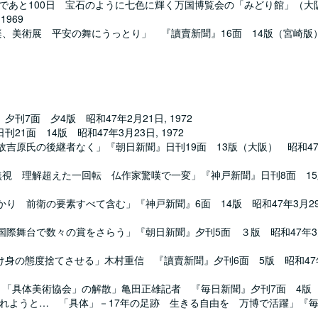
まであと100日 宝石のように七色に輝く万国博覧会の「みどり館」（大
969
、美術展 平安の舞にうっとり」 『讀賣新聞』16面 14版（宮崎版）
面 夕4版 昭和47年2月21日, 1972
面 14版 昭和47年3月23日, 1972
吉原氏の後継者なく」『朝日新聞』日刊19面 13版（大阪） 昭和47年
無視 理解超えた一回転 仏作家驚嘆で一変」『神戸新聞』日刊8面 15
り 前衛の要素すべて含む」『神戸新聞』6面 14版 昭和47年3月29
国際舞台で数々の賞をさらう」『朝日新聞』夕刊5面 ３版 昭和47年3
身の態度捨てさせる」木村重信 『讀賣新聞』夕刊6面 5版 昭和47年
 「具体美術協会」の解散」亀田正雄記者 『毎日新聞』夕刊7面 4版 
と言われようと… 「具体」－17年の足跡 生きる自由を 万博で活躍」『