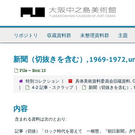
Skip
to
main
content
リポジトリ
収蔵資料群
未整理資料群
主題
新聞（切抜きを含む）, 1969-1972, und
File — Box: 13
特別コレクション
具体美術資料委員会旧蔵資料, Gutai Art
4-2 記事・スクラップ
新聞（切抜きを含む）, 1969
内容
含まれる資料は次のとおり:
記事（切抜）「ロック時代を迎えて 一柳慧」『朝日新聞』夕刊, u