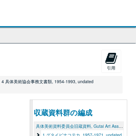
引用
4 具体美術協会事務文書類, 1954-1993, undated
収蔵資料群の編成
具体美術資料委員会旧蔵資料, Gutai Art Association records（1937-1993, undated）
1 グタイピナコテカ
1 グタイピナコテカ, 1957-1971, undated