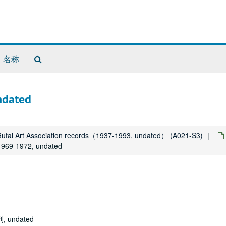
Search
名称
The
Archives
ated
 Association records（1937-1993, undated） (A021-S3)
-1972, undated
ndated