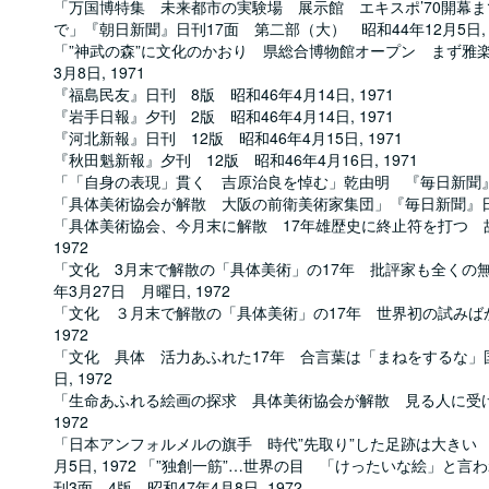
「万国博特集 未来都市の実験場 展示館 エキスポ’70開幕
で」『朝日新聞』日刊17面 第二部（大） 昭和44年12月5日, 1
「”神武の森”に文化のかおり 県総合博物館オープン まず雅楽
3月8日, 1971
『福島民友』日刊 8版 昭和46年4月14日, 1971
『岩手日報』夕刊 2版 昭和46年4月14日, 1971
『河北新報』日刊 12版 昭和46年4月15日, 1971
『秋田魁新報』夕刊 12版 昭和46年4月16日, 1971
「「自身の表現」貫く 吉原治良を悼む」乾由明 『毎日新聞』夕刊7
「具体美術協会が解散 大阪の前衛美術家集団」『毎日新聞』日刊21
「具体美術協会、今月末に解散 17年雄歴史に終止符を打つ 故
1972
「文化 3月末で解散の「具体美術」の17年 批評家も全くの
年3月27日 月曜日, 1972
「文化 ３月末で解散の「具体美術」の17年 世界初の試みばか
1972
「文化 具体 活力あふれた17年 合言葉は「まねをするな」
日, 1972
「生命あふれる絵画の探求 具体美術協会が解散 見る人に受け
1972
「日本アンフォルメルの旗手 時代”先取り”した足跡は大きい
月5日, 1972 「”独創一筋”…世界の目 「けったいな絵」
刊3面 4版 昭和47年4月8日, 1972