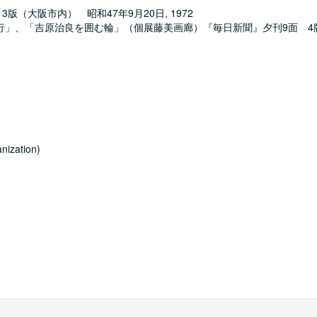
（大阪市内） 昭和47年9月20日, 1972
」、「吉原治良を囲む輪」（個展藤美画廊）『毎日新聞』夕刊9面 4版
nization)