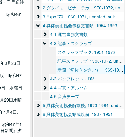
阪・千里丘陸
2 グタイミニピナコテカ
2 グタイミニピナコテカ, 1970-1972, undated
 昭和46年
3 Expo '70
3 Expo '70, 1969-1971, undated, bulk 1970
4 具体美術協会事務文書類
4 具体美術協会事務文書類, 1954-1993, undated
4-1 運営事務文書類
4-1 運営事務文書類
4-2 記事・スクラップ
4-2 記事・スクラップ
スクラップブック, 1951-1972
記事スクラップ, 1960-1972, undated
3月23日,
新聞（切抜きを含む）, 1969-1972, undated
版 昭和47
4-3 パンフレット・DM
4-3 パンフレット・DM
4-4 写真・アルバム
日 水曜日,
4-4 写真・アルバム
4-5 音声テープ
月29日水曜
5 具体美術協会解散後
5 具体美術協会解散後, 1973-1984, undated
4月4日,
6 具体美術協会結成以前
6 具体美術協会結成以前, 1937-1951
昭和47年4
毎日新聞』夕