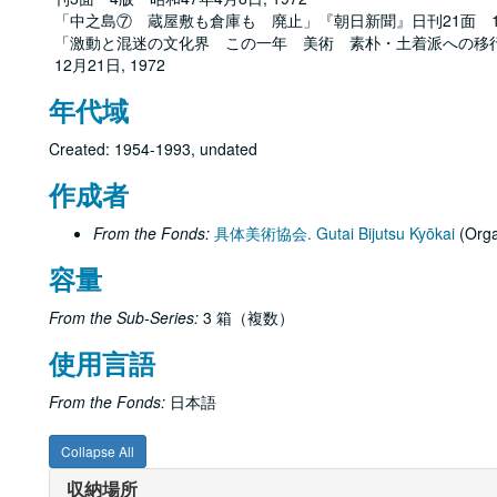
「中之島⑦ 蔵屋敷も倉庫も 廃止」『朝日新聞』日刊21面 13版
「激動と混迷の文化界 この一年 美術 素朴・土着派への移行
12月21日, 1972
年代域
Created: 1954-1993, undated
作成者
From the Fonds:
具体美術協会. Gutai Bijutsu Kyōkai
(Orga
容量
From the Sub-Series:
3 箱（複数）
使用言語
From the Fonds:
日本語
Collapse All
収納場所