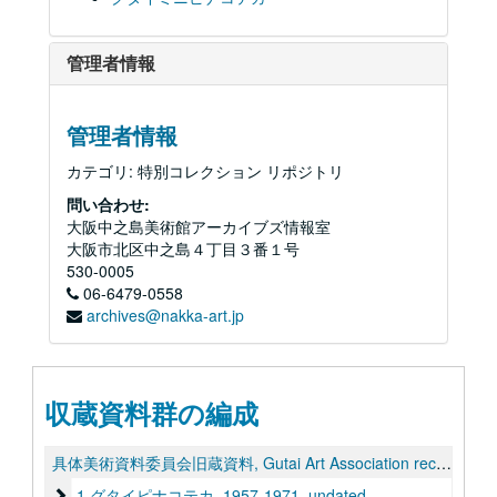
管理者情報
管理者情報
カテゴリ: 特別コレクション リポジトリ
問い合わせ:
大阪中之島美術館アーカイブズ情報室
大阪市北区中之島４丁目３番１号
530-0005
06-6479-0558
archives@nakka-art.jp
収蔵資料群の編成
具体美術資料委員会旧蔵資料, Gutai Art Association records（1937-1993, undated）
1 グタイピナコテカ
1 グタイピナコテカ, 1957-1971, undated