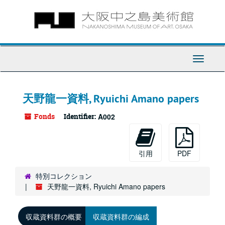
Skip
to
main
content
Toggle
Navigati
天野龍一資料, Ryuichi Amano papers
Fonds
Identifier:
A002
引用
PDF
特別コレクション
天野龍一資料, Ryuichi Amano papers
収蔵資料群の概要
収蔵資料群の編成