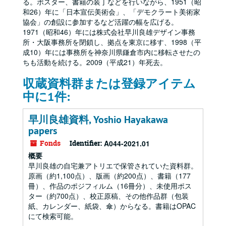
る。ポスター、書籍の装丁などを行いながら、1951（昭
和26）年に「日本宣伝美術会」、「デモクラート美術家
協会」の創設に参加するなど活躍の幅を広げる。
1971（昭和46）年には株式会社早川良雄デザイン事務
所・大阪事務所を閉鎖し、拠点を東京に移す、1998（平
成10）年には事務所を神奈川県鎌倉市内に移転させたの
ちも活動を続ける。2009（平成21）年死去。
収蔵資料群または登録アイテム
中に1件:
早川良雄資料, Yoshio Hayakawa
papers
Fonds
Identifier:
A044-2021.01
概要
早川良雄の自宅兼アトリエで保管されていた資料群。
原画（約1,100点）、版画（約200点）、書籍（177
冊）、作品のポジフィルム（16冊分）、未使用ポス
ター（約700点）、校正原稿、その他作品群（包装
紙、カレンダー、紙袋、傘）からなる。書籍はOPAC
にて検索可能。