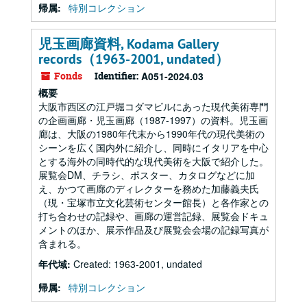
帰属:
特別コレクション
児玉画廊資料, Kodama Gallery
records（1963-2001, undated）
Fonds
Identifier:
A051-2024.03
概要
大阪市西区の江戸堀コダマビルにあった現代美術専門
の企画画廊・児玉画廊（1987-1997）の資料。児玉画
廊は、大阪の1980年代末から1990年代の現代美術の
シーンを広く国内外に紹介し、同時にイタリアを中心
とする海外の同時代的な現代美術を大阪で紹介した。
展覧会DM、チラシ、ポスター、カタログなどに加
え、かつて画廊のディレクターを務めた加藤義夫氏
（現・宝塚市立文化芸術センター館長）と各作家との
打ち合わせの記録や、画廊の運営記録、展覧会ドキュ
メントのほか、展示作品及び展覧会会場の記録写真が
含まれる。
年代域:
Created: 1963-2001, undated
帰属:
特別コレクション