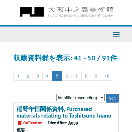
Skip
Skip
to
to
main
search
content
results
Toggle
Navigati
収蔵資料群を表示: 41 - 50 / 91件
1
2
3
4
5
6
7
8
9
10
Sort
by:
稲野年恒関係資料, Purchased
materials relating to Toshitsune Inano
Collection
Identifier:
A039
概要