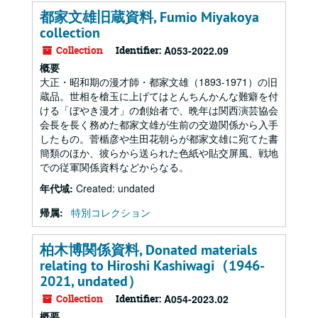
都家文雄旧蔵資料, Fumio Miyakoya
collection
Collection
Identifier:
A053-2022.09
概要
大正・昭和期の漫才師・都家文雄（1893-1971）の旧
蔵品。世相を槍玉に上げてはとんちんかんな難癖を付
ける「ぼやき漫才」の創始者で、晩年は関西演芸協会
会長を長く務めた都家文雄が生前の交遊関係から入手
したもの。菅楯彦や生田花朝らが都家文雄に宛てた書
簡類のほか、彼らから送られた色紙や貼交屏風、戦地
での従軍関係資料などからなる。
年代域:
Created: undated
帰属:
特別コレクション
柏木博関係資料, Donated materials
relating to Hiroshi Kashiwagi（1946-
2021, undated）
Collection
Identifier:
A054-2023.02
概要