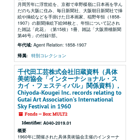
月岡芳年に浮世絵を、京都で幸野楳嶺に日本画を学ん
だのち大阪に住み、毎日新聞社、大阪朝日新聞社で挿
絵や挿絵などを手掛けた日本画家、稲野年恒（1858-
1907）の新聞挿絵下絵98枚と、年恒について記され
た雑誌「此花」（第15枝）1冊、雑誌「大阪滑稽新聞
第46号」の付録1部。
年代域:
Agent Relation: 1858-1907
帰属:
特別コレクション
千代田工芸株式会社旧蔵資料（具体
美術協会「インターナショナル・ス
カイ・フェスティバル」関係資料）,
Chiyoda-Kougei Inc. records relating to
Gutai Art Association's International
Sky Festival in 1960
Fonds — Box: MULT2
Identifier:
A040-2019.01
概要
1960年に開催された具体美術協会主催のインターナ