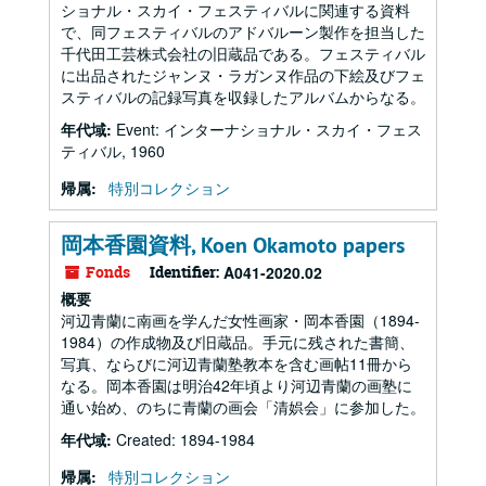
ショナル・スカイ・フェスティバルに関連する資料
で、同フェスティバルのアドバルーン製作を担当した
千代田工芸株式会社の旧蔵品である。フェスティバル
に出品されたジャンヌ・ラガンヌ作品の下絵及びフェ
スティバルの記録写真を収録したアルバムからなる。
年代域:
Event: インターナショナル・スカイ・フェス
ティバル, 1960
帰属:
特別コレクション
岡本香園資料, Koen Okamoto papers
Fonds
Identifier:
A041-2020.02
概要
河辺青蘭に南画を学んだ女性画家・岡本香園（1894-
1984）の作成物及び旧蔵品。手元に残された書簡、
写真、ならびに河辺青蘭塾教本を含む画帖11冊から
なる。岡本香園は明治42年頃より河辺青蘭の画塾に
通い始め、のちに青蘭の画会「清娯会」に参加した。
年代域:
Created: 1894-1984
帰属:
特別コレクション