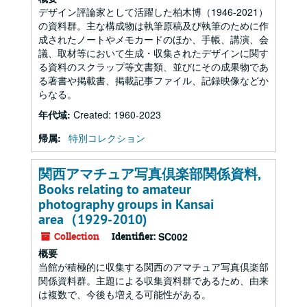
デザイン評論家として活躍した柏木博（1946-2021）
の資料群。主な構成物は執筆原稿及び執筆のために作
成されたノートやメモカードのほか、手帳、講演、会
議、取材等において生成・収集されたデザインに関す
る資料のスクラップ等文書類、並びにその成果物であ
る著書や掲載書、掲載記事ファイル、記録映像などか
らなる。
年代域:
Created: 1960-2023
帰属:
特別コレクション
関西アマチュア写真倶楽部関係資料,
Books relating to amateur
photography groups in Kansai
area（1929-2010)
Collection
Identifier:
SC002
概要
当館が積極的に収集する関西のアマチュア写真倶楽部
関係資料群。主題による収集資料群であるため、由来
は複数で、今後も増える可能性がある。