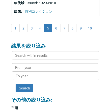
年代域:
Issued: 1929-2010
帰属:
特別コレクション
1
2
3
4
5
6
7
8
9
10
結果を絞り込み
Search
within
results
From
year
To
year
その他の絞り込み:
主題