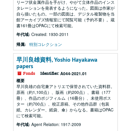
リーフ状金属作品を手がけ、やがて立体作品のインス
タレーションを発表するようになった。図面は作家が
自ら描いたもの。一部の図面は、デジタル複製物を当
館アーカイブズ情報室にて閲覧可能（予約不要）。蔵
書161冊はOPACにて検索可能。
年代域:
Created: 1930-2011
帰属:
特別コレクション
早川良雄資料, Yoshio Hayakawa
papers
Fonds
Identifier:
A044-2021.01
概要
早川良雄の自宅兼アトリエで保管されていた資料群。
原画（約1,100点）、版画（約200点）、書籍（177
冊）、作品のポジフィルム（16冊分）、未使用ポス
ター（約700点）、校正原稿、その他作品群（包装
紙、カレンダー、紙袋、傘）からなる。書籍はOPAC
にて検索可能。
年代域:
Agent Relation: 1917-2009